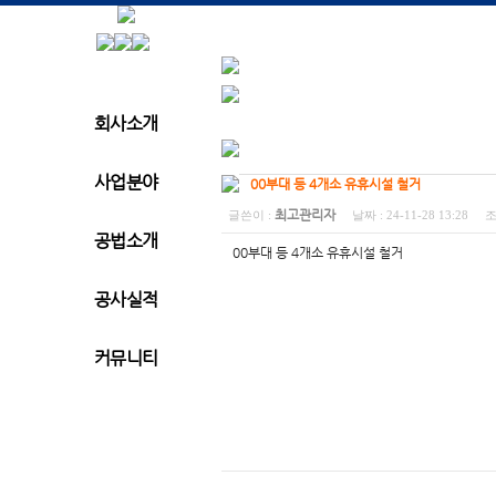
회사소개
사업분야
00부대 등 4개소 유휴시설 철거
최고관리자
글쓴이 :
날짜 :
24-11-28 13:28
조
공법소개
00부대 등 4개소 유휴시설 철거
공사실적
커뮤니티